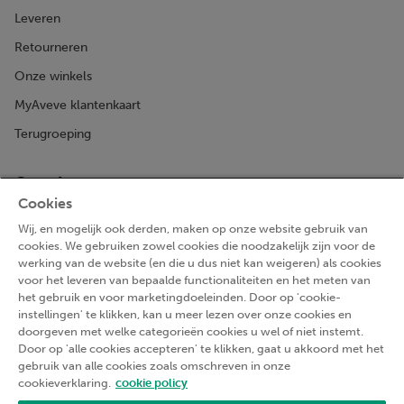
Leveren
Retourneren
Onze winkels
MyAveve klantenkaart
Terugroeping
Over Aveve
Cookies
Ons duurzaamheidsplan
Wij, en mogelijk ook derden, maken op onze website gebruik van
Missie
cookies. We gebruiken zowel cookies die noodzakelijk zijn voor de
werking van de website (en die u dus niet kan weigeren) als cookies
Algemene voorwaarden
voor het leveren van bepaalde functionaliteiten en het meten van
het gebruik en voor marketingdoeleinden. Door op 'cookie-
Privacyverklaring
instellingen' te klikken, kan u meer lezen over onze cookies en
Cookieverklaring
doorgeven met welke categorieën cookies u wel of niet instemt.
Door op 'alle cookies accepteren' te klikken, gaat u akkoord met het
Toegankelijkheidsverklaring
gebruik van alle cookies zoals omschreven in onze
cookieverklaring.
cookie policy
Werken bij Aveve