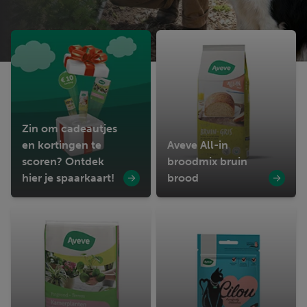
Zin om cadeautjes
en kortingen te
Aveve All-in
scoren? Ontdek
broodmix bruin
hier je spaarkaart!
brood