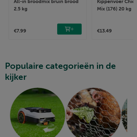
All-in broodmix bruin brood
Kippenvoer Chic
2.5 kg
Mix (176) 20 kg
€7.99
€13.49
Populaire categorieën in de
kijker