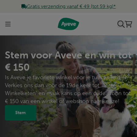
af € 49 (tot 59 kg)*
Verwachte leverterm
Skip to Content
Zoeke
Win
Aveve
Stem voor Aveve en win tot
€ 150
Is Aveve je favoriete winkel voor je tuin en je dier?
Verkies ons dan voor de 19de keer tot ‘Beste
Winkelketen’ en maak kans op een cadeaubon tot
€ 150 van een winkel of webshop naar keuze!
Stem