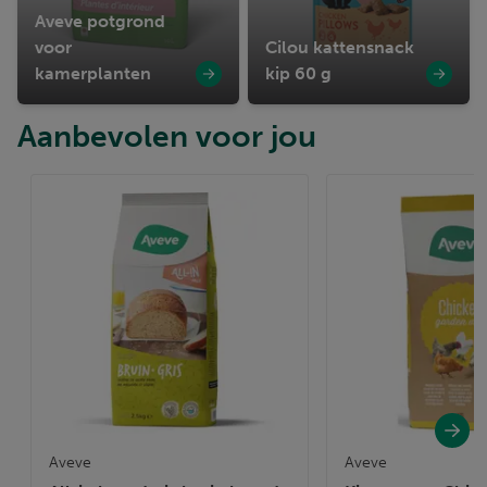
Aveve potgrond
voor
Cilou kattensnack
kamerplanten
kip 60 g
Aanbevolen voor jou
Aveve
Aveve