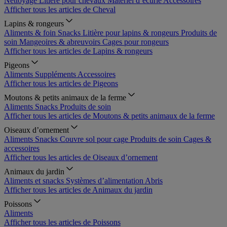
Nettoyage
Litière pour chevaux
Matériel d’écurie
Accessoires
Afficher tous les articles de Cheval
Lapins & rongeurs
Aliments & foin
Snacks
Litière pour lapins & rongeurs
Produits de
soin
Mangeoires & abreuvoirs
Cages pour rongeurs
Afficher tous les articles de Lapins & rongeurs
Pigeons
Aliments
Suppléments
Accessoires
Afficher tous les articles de Pigeons
Moutons & petits animaux de la ferme
Aliments
Snacks
Produits de soin
Afficher tous les articles de Moutons & petits animaux de la ferme
Oiseaux d’ornement
Aliments
Snacks
Couvre sol pour cage
Produits de soin
Cages &
accessoires
Afficher tous les articles de Oiseaux d’ornement
Animaux du jardin
Aliments et snacks
Systèmes d’alimentation
Abris
Afficher tous les articles de Animaux du jardin
Poissons
Aliments
Afficher tous les articles de Poissons