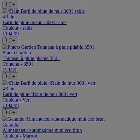
4Rain
Baril de pluie de mur 300 l sable
Couleur - sable
€194.99
Practo Garden
Tonneau à pluie pliable 350 l
Contenu - 350 l
€59.99
4Rain
Baril de pluie 4Rain de mur 300 l vert
Couleur - Vert
€194.99
Garantia
Alimentateur automatique mini eco brun
Couleur - Marron