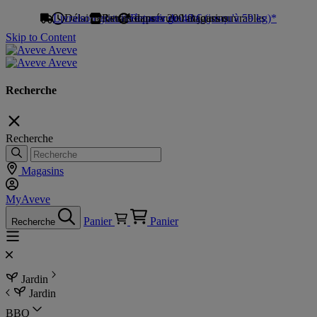
Livraison gratuite à partir de 49 € (jusqu'à 59 kg)*
Délai de livraison prévu : 1-3 jours ouvrables
Retrait dans > 200 magasins
Retours gratuits
Skip to Content
Aveve
Aveve
Recherche
Recherche
Magasins
MyAveve
Panier
Panier
Recherche
Jardin
Jardin
BBQ