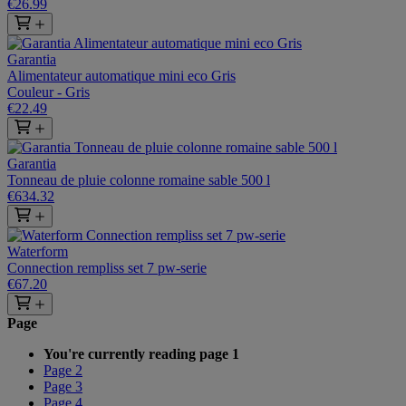
€26.99
Garantia
Alimentateur automatique mini eco Gris
Couleur - Gris
€22.49
Garantia
Tonneau de pluie colonne romaine sable 500 l
€634.32
Waterform
Connection rempliss set 7 pw-serie
€67.20
Page
You're currently reading page
1
Page
2
Page
3
Page
4