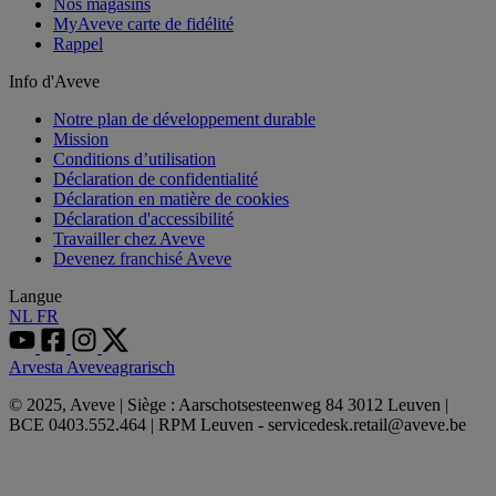
Nos magasins
MyAveve carte de fidélité
Rappel
Info d'Aveve
Notre plan de développement durable
Mission
Conditions d’utilisation
Déclaration de confidentialité
Déclaration en matière de cookies
Déclaration d'accessibilité
Travailler chez Aveve
Devenez franchisé Aveve
Langue
NL
FR
Arvesta
Aveveagrarisch
© 2025, Aveve | Siège : Aarschotsesteenweg 84 3012 Leuven |
BCE 0403.552.464 | RPM Leuven - servicedesk.retail@aveve.be