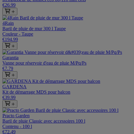
€26.99
4Rain
Baril de pluie de mur 300 l Taupe
Couleur - Taupe
€194.99
Garantia
Vanne pour réservoir d'eau de pluie M/Pq/Ps
€7.79
GARDENA
Kit de démarrage MDS pour balcon
€39.99
Practo Garden
Baril de pluie Classic avec accessoires 100 l
Contenu - 100 l
€72.49