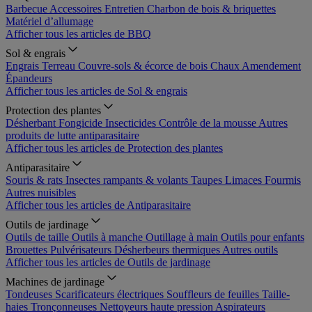
Barbecue
Accessoires
Entretien
Charbon de bois & briquettes
Matériel d’allumage
Afficher tous les articles de BBQ
Sol & engrais
Engrais
Terreau
Couvre-sols & écorce de bois
Chaux
Amendement
Épandeurs
Afficher tous les articles de Sol & engrais
Protection des plantes
Désherbant
Fongicide
Insecticides
Contrôle de la mousse
Autres
produits de lutte antiparasitaire
Afficher tous les articles de Protection des plantes
Antiparasitaire
Souris & rats
Insectes rampants & volants
Taupes
Limaces
Fourmis
Autres nuisibles
Afficher tous les articles de Antiparasitaire
Outils de jardinage
Outils de taille
Outils à manche
Outillage à main
Outils pour enfants
Brouettes
Pulvérisateurs
Désherbeurs thermiques
Autres outils
Afficher tous les articles de Outils de jardinage
Machines de jardinage
Tondeuses
Scarificateurs électriques
Souffleurs de feuilles
Taille-
haies
Tronçonneuses
Nettoyeurs haute pression
Aspirateurs