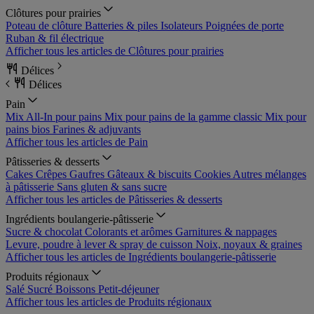
Clôtures pour prairies
Poteau de clôture
Batteries & piles
Isolateurs
Poignées de porte
Ruban & fil électrique
Afficher tous les articles de Clôtures pour prairies
Délices
Délices
Pain
Mix All-In pour pains
Mix pour pains de la gamme classic
Mix pour
pains bios
Farines & adjuvants
Afficher tous les articles de Pain
Pâtisseries & desserts
Cakes
Crêpes
Gaufres
Gâteaux & biscuits
Cookies
Autres mélanges
à pâtisserie
Sans gluten & sans sucre
Afficher tous les articles de Pâtisseries & desserts
Ingrédients boulangerie-pâtisserie
Sucre & chocolat
Colorants et arômes
Garnitures & nappages
Levure, poudre à lever & spray de cuisson
Noix, noyaux & graines
Afficher tous les articles de Ingrédients boulangerie-pâtisserie
Produits régionaux
Salé
Sucré
Boissons
Petit-déjeuner
Afficher tous les articles de Produits régionaux