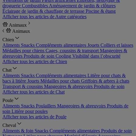
Vêtements de jardin
Fleurs artificielles
Entretien, nettoyage &
droguerie
Combustibles
Aménagement de jardin & clôtures
Éclairage de jardin & chauffage de terrasse
Piscine & étang
Afficher tous les articles de Autre catégories
Animaux
Animaux
Chien
Aliments
Snacks
Compléments alimentaires
Jouets
Colliers et laisses
Médailles pour chiens
Cages, coussins & transport
Mangeoires &
abreuvoirs
Produits de soin
Cooling
Visibilité dans l’obscurité
Afficher tous les articles de Chien
Chat
Aliments
Snacks
Compléments alimentaires
Litière pour chats &
bacs à litière
Jouets
Médailles pour chats
Griffoirs & arbres à chats
Transport & coussins
Mangeoires & abreuvoirs
Produits de soin
Afficher tous les articles de Chat
Poule
Aliments
Snacks
Poulaillers
Mangeoires & abreuvoirs
Produits de
soin
Litière pour poules
Afficher tous les articles de Poule
Cheval
Aliments & foin
Snacks
Compléments alimentaires
Produits de soin